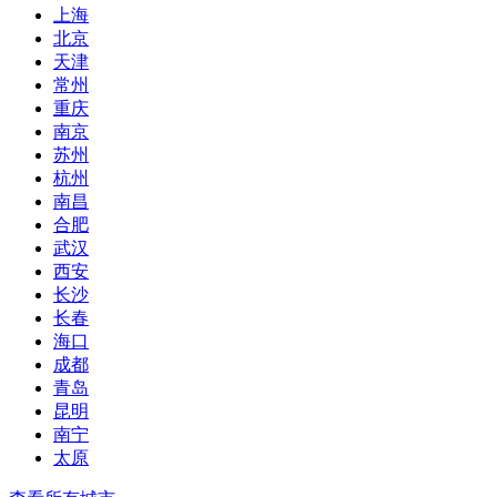
上海
北京
天津
常州
重庆
南京
苏州
杭州
南昌
合肥
武汉
西安
长沙
长春
海口
成都
青岛
昆明
南宁
太原