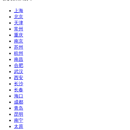
上海
北京
天津
常州
重庆
南京
苏州
杭州
南昌
合肥
武汉
西安
长沙
长春
海口
成都
青岛
昆明
南宁
太原