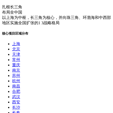
扎根长三角
布局全中国
以上海为中枢，长三角为核心，并向珠三角、环渤海和中西部
地区实施全国扩张的1 3战略格局
核心项目区域分布
上海
北京
天津
常州
重庆
南京
苏州
杭州
南昌
合肥
武汉
西安
长沙
长春