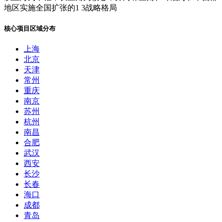
地区实施全国扩张的1 3战略格局
核心项目区域分布
上海
北京
天津
常州
重庆
南京
苏州
杭州
南昌
合肥
武汉
西安
长沙
长春
海口
成都
青岛