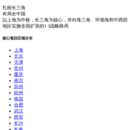
扎根长三角
布局全中国
以上海为中枢，长三角为核心，并向珠三角、环渤海和中西部
地区实施全国扩张的1 3战略格局
核心项目区域分布
上海
北京
天津
常州
重庆
南京
苏州
杭州
南昌
合肥
武汉
西安
长沙
长春