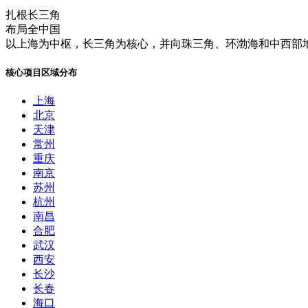
扎根长三角
布局全中国
以上海为中枢，长三角为核心，并向珠三角、环渤海和中西部地
核心项目区域分布
上海
北京
天津
常州
重庆
南京
苏州
杭州
南昌
合肥
武汉
西安
长沙
长春
海口