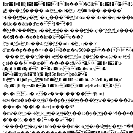
�or���v��0j�����������л���3lk\�a�����4�ڈ�
떐 �e�����a4o_�d�њ��!b��s����֬
>b���y�`�o_���ۜ^�5b6x˪��`4x�t�ȇp���lc
� o��&h�d'e;�}ۨ�'�0
��7���qn����r����o]'�"_d����
�޳6��˵�e�ƀ�kr�k�ε��?
jo�щ�c��4;��nd|u� q�� ?
d"m��p��g�^<��}f�m�w569�qx\��i
=��� ����(m��oqj)���sq@�rq0/
ҁjei��� =�ѥ� ��\��c&�. ���<��2�]u-
q�p�_�����p�7=��xt��u<���o�wm.yh�/
��s��tsy&��?�[(f� �p�5n�renpn&��
�5*d�1]��yy_(��r����l���̉f�~#��ƌ�.t2<2e�-�y����)?
h0g��2[�:#g~s����c1��'�c������iw|z�wbsf��܌/
�v�u˖a�jv�v�5e�`��'��~/j$im}
ӫzw�mt�n��xn7��p�����w��p���2w�
��m�q/��b�n؜k>r}m���6?
�mʔ�ap�~kk_�6���1:�y� j��^ߞ��v��{��ʨ�5��\���/
�'��%e��5 � <��w�?
^�����ay�1hòb����m�5n�s�v�۰"�
[,d�a5;p��`�����n��6݋u7�����&�/d$z>�����