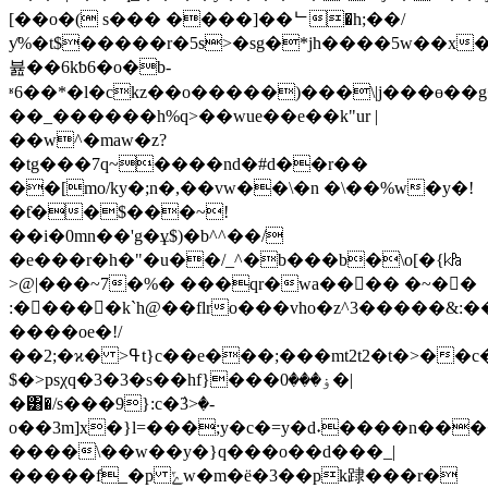
[��o�( s��� ����]��ᄂ�h;��/
ƴ%�t$�����r�5s>�sg�*jh����5w��x��<�
뷾��6kƅ6�o�b-
ʶ6��*�l�ckz��o�����)���\|j���ɵ��g�
��_������h%q>��wue��e��k"ur |
��w^�maw�z?
�tg���7q~����nd�#d��r��
��[mo/ky�;n�,��vw��\�n �\��%w�y�!
�ƭ��$���~!
��i�0mn��'g�ұ$)�b^^��/
�e���r�h�"�u��/_^�b���b�\o[�{㎪
>@|���~7�%� ���qr�wa���َ� �~��
:�����k`h@��flro���vho�z^3�����&:�
����oe�!/
��2;�ϰ� >ߟt}c��e���;���mt2t2�t�>��c�ry�\?
$�>psχq�3�3�s��hf}���ۏ���0�|
�͸�/s���9}:c�ٛ3>�-
o��3m]x�}l=���;y�c�=y�d˖����n�����ޕ�
����\��w��y�}q���o��d���_|
�����f_�p ݻw�m�ё�3��pk䠈���r�