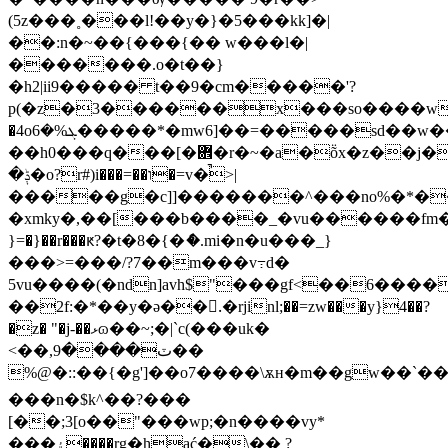
(5z���˳���l!��y�}�5���kk]�|
��:n�~��{���{�� w���l�|
�������.o�t��}
�h2|ii9����� t��9�cm�����'?
p
(�z�3
������x���so����w�����ۥ&*sច��ue�a
�4oܓ%�6�����*�mw6]��=�����sd��w��_�
��h0���q���[�܎�r�~�a�ṏx�z�
�j�
�ݙ�o?r#)i���=��ו�=v�̚>|
�����g�c]]�������^���no%�*�
�xmky�,��[���b����_�vu������fm���
}=�}��r���ԟ?�t�8�{�ެ�.mi�n�u���_}
���>=���/?7��m���v߹d�
5vu����(�ndn]avh$"���gf<��6����
��2f:�*��y�ə��.ْ�rjinl;��=zw���y}4��?
�z� "�j-��ޅɷ��~;�|`c(���uk�
<��,ٽ����9��
%@�::��{�g']��o7����\ѫн�m��gw��`���f���ݾ����^����i��$��d4��o���9_�ᚉuzb�ք���*��r����
���n�$k^��?���
[��;3[o��"���wp;�n����vy*
���۽����rg�hać�\�� ?