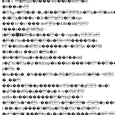
�cb� 1` �j[џz�p���ϡhy��p�im!�sc
�b��a�v
�hو.r�l�j�^�ۻ�f���l.ls� q�v�aob��ju͊f�-
�)� g�d��z~�2c�*lp z��xqx
���1t^�s<��� tnve�4:&l�4&{?
f���z��q6h@ -
j��΁��#
�4x�b���=�>\ops�q`v
��}%o�����n�e⏔����f$i�z
"��((6hu�do�����a�=�f3ҙv �i�fl
�ȗ�ӊ�yz ��j@l �ӊ�yl
�bl�f�ӫaq�v��ǵrq��i��#��ehil
z�ǵ"h1�ѧ�@�8r]czqs�ie��ietv���/#�*���
y�z; �
�ha��u�_�%���%�c(�2vkvv��˗=b
�_��
��k�����p�����n^d��*�g!~�n�!
�q��ea�q�� �q� θ~v�e?
npt$w�z��6�������o@��^!
��u�*�t1<��8v���~z)�y��ȣz
( ��c�d~j����5�sq�h�a*�a�ϋ e
�q��`���hv�x�x���f���vb�9t1