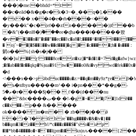
���)�me:�bhdd=*t:
��c�eăd�&�g�e�k�3~�_��ԛ�],���
�\x�� x��4�e�rh���<��
�y���k"�c�(ef��zfn��j��)�))f ��b
�&"(��nl8�)ؓ���ee�ʠha���i�����뫘
�vt��3��n�l"�t��"��ec��l\c�a8�!;����^�8�8��0f��
� oj`~��[�$��1��w��d���]�q]� �c����;h� �s��� :
鬎o��%{ѕh�s�j��
�l�]xέ)��ƹ!f���8ce�zt�xz]�*�d�1�=7d�g�afw}wz�
;�f�ab��f�r��qkp�%)ua�91 tw����o0&i�vy|wd�fek��0x�ܴ��
�d
<\���x��>pӛbduc����u�z:=��q�m��y9z*ƹe�eβ�!
�ъ�tdbyu�����m^�� i�pn���*��g�-
ޠ�5�r����$j�� ˯t'��(d���nu
��"&bc����ت�� �!-�g�¬�,�j7�]1dȇ��
c��x��۾p�� &��.���
ok���� m�m� � zb��j�� ǿ
� r�`f�iбbre`��hg����v�&�iv�}��
b��qm�3�z��b!/*c���z���$�"so�up
�l�*bb�4����o�<�`��l(pm�i�kn|nԉ����{