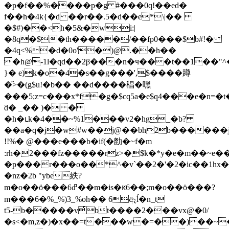
�p�f��%����p�g #���0q!��ed�
f��h�4k{�d ��r��.5�d��e*\|��
�$#)��<h�5&�wi:|
�8q�$�th�����/��fp0���$b#!�
�4q<%�d�0o'�)@.��h��
�h@-1l�qd��2β���n�ч���t��1��"
}� e)k�o�4�s��g���',$����蹲
�̋>�(g$u!�b�� ��d����䅛�嘿
���5;z=c���x*f�g�$cq5a�e$q4���e�n=
ƌ� _�� )� �
�h�ւk�4��~%1���v2�hg_�b?
��a�q�j�w#w��j@��bh2b������j
!!%� @���e���b�if(�㔡�~f�m
:rh�2���fz�����rz>�$k�*y�e�m��~e��x�
�p���r���o��*^�v`��2�'�2�ic��1h
�nz�2b "ybe紩?
m�o��ӧ���ߝ6��m�is�ԟ6��;m�o��ӧ���?
m���6�%_%)3_%oh�� 6ඈĺ�n_t
t5-b�����vͭbt����2���vx@�0/
�s<�m,z�)�x��=t���w�=��)��~��