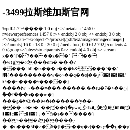
-3499拉斯维加斯官网
%pdf-1.7 %���� 1 0 obj <>/metadata 1456 0
r/viewerpreferences 1457 0 r>> endobj 2 0 obj <> endobj 3 0 obj
<>/extgstate<>/xobject<>/procset[/pdf/text/imageb/imagec/imagei]
>>/annots[ 16 0 r 18 0 r 20 0 r] /mediabox[ 0 0 612 792] /contents 4
0 r/group<>/tabs/s/structparents 0>> endobj 4 0 obj <> stream
x��}[�7����z��ʼ_ ��
�w{g�cc���dm�.�� �?
����"hfu�tz���.r���h& ���`��/
޼{���������w�o~��q��ͽ|��ݫ���������/
�ϟ��~����ϟ�����}
����ǐw_~���=��� �����.��su�7�>��ڽ|
�ٗ�?���o���m�}
���g�3;��iw�i������'y��-
���=cl�0�=����գ�pwu>�z��{������_
����c�� z����?|ۊ�ň�ʚ������}
��>���?|�����}
�=�o���5f�>�6�[i�c��q�zj��sع��ܤ��p!