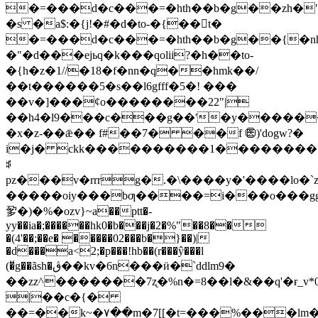
�=���d�c���=�hth��b�g��zh�"
�s �a$:�{j!�#�d�to-�{��t�
�=���d�c���=�hth��b�g��{�
�"�d���ejьq�k���qolii?�h��to-
�{h�z�1//�18�f�nn�q��hmk��/
��t������5�s��l6gfff�5�! ���
��v�]���¢o��������22"|
��h4�l9���c���g��'�y������٢uy�a��ʺxn
�x�z-��ǣ�� f#��7� ��f ㊩)'dogw?�
i�j� ckk����������1����������
ꌪ
pz���v�rrrg�.�\����y�'����lo�
�����oiy���bƣ����=i���o���ggg��dت�oǘ�]yy #�ҳ����
㚉�)� %�ozv}~a��ptt�-
yy��ia�;������hk0�b���j�2�%"��8��
�(4'��;��e� �����02���b�}��)|
�d���a<2;�p���!hb��(r���ŷ���l
(�̌g��ãsh�ڨ��kv�6n���ӥ�`ddlm9�
��zz^�������7ʐ�%n�=8��l�&��q'�ɍ_v*
|��c�{�
��=��k~�۷��m�7[[�t=���%���lm�