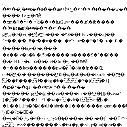
.
���j�t��8���ueݻ���f����w��nw���b���xн��4��2�^����k6��-
����t{e�?䂭
�xm�ͳ��d��<�hѫ2u^^���.n\�jb����
�־�����t��� ����
g:;�7�vĳ�p o���f�ף$��fffvtv���a]��
^~��,��=8�:��n���=�e"~;pe��*�1�to-�{0i�
�����h(w�l�,���
�g��!v�p�kj�.5b�����m����$�`��l��
� :�d4 bia�on55�h�h4�!m�{!��&幖
�=���kѽ������pw��oht�fp��冼
ol9��� ������t5�o,�o0�o��t3n7ld���
��l!���d��坛�h��7�[(�}}
�jz�*��q1_��m"�|� ����
������`p�@��vo����m ���[][/�zeoa?
{��½���}t|:>1 �xa�c�zb�{vt0޶y�-
���m�f�d�t�hbr�����)���n:gmm���b
')(i�7c��
�w(��[^y�^�~7>_^y5�lj����q��i��[`"��
ۑ=wzz8������� v�6s(�p;�.vbq\�uuj�eu��/