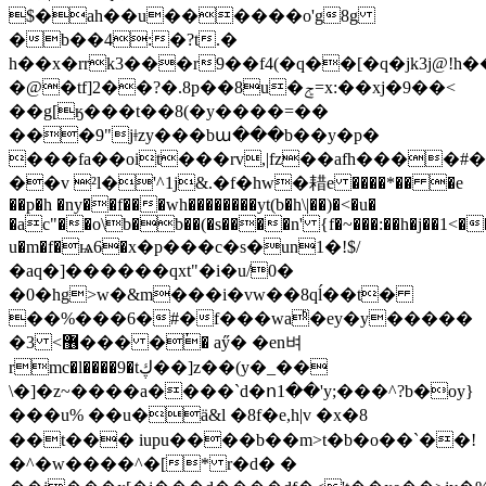
$�ah��u������o'g8g
�b��4:�?t.�
h��x�rrk3���r9��f4(�q��[�q�jk3j@!h�
�@�tf]2��?�.8p��8u�ݮ=x:��xj�9��<
��g[ӄ���t��8(�у����=��
���9"jǂzy���bա���b��y�p�
���fa��oit���rv,|fz��afh����#
��v ²l�'^1j&.�f�hw�耤e ����*�� �e
��p�h �ny��f���wh��������yt(b�h\|��)�<�u�
�ac"��o\b�b��(�s����n' {f�~���:��h�j��
u�m�f�ѩ6�x�p���c�s�un1�!$/
�aq�]������qxt"�i�u/0�
�0�hg>w�&m���i�vw��8qĺ��t�
��%���6�#�f���waͪ�ey�y�����
�3 <޶��� �ٰ� aӳ� �en벼
rmc�l����9�tڮ��]z��(y
�_��
\�]�z~����a����`d�ո1��'y;���^?b�oy}
���u% ��u�ӓ&l �8f�e,h|v �x�8
��t��� iupu����b��m>t�b�o��`��!
�^�w����^�[* r�d� �