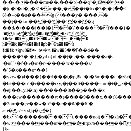
� �{�����me��,���b}��q"�jl5��
�jq�f�d�g�܏�31m��¸�e��t�bx�3�;�ߢ��}
{6�--:��s���-g (���y� ���.�
��]��km������1���g
��ԃ�\���j��l�1��\`�����f���{�ك�i���p������*�
`��̣ lqn�ͮp��a�j���z7h?
��r5r_���g���3��w�_��p�
h��ĭq��e���k��pb�?a����t
�d��kgw8��_b,��w��ߓ��5��d��
����3�`�};�yd o}nh��j� .��a�� �̃ �a�-
'�uǘ`7�ľ �5�m�i>����4c����z/
�`5�x���e*��}
�yvrw�)4���{��\l���ƫ�pţi!k_�t�5m���ct�z
�bɇ���o1�r����rxy;�j��ft����~hm�t�_,z�
�ej:��1yil�in),��'����8t��p���'�x
���ew�������y;�ʂ���� 9���x,��t%�
�2om��çv��w�h*��c��ũ/��6`�
ӕ5�:7=zod]q�r�}
�bx^�����s���t,����not(��xȧ�
�w;�������nf���ڈ�fpx/b�����Ԥd׫�ɧ�7�w�ss�#�q�16:
{k-