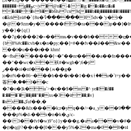
������>g��وc~|v �@n�-�/ �ig ��o��ez�a�
�d���v¥��bؒ6ƕ7cn 9ɖ���b��j�����t��0����'�
o�ǡzk[eӓ#�`{8u�؇������85dv� 'y�r�
�@�9zm�y�����f9�ra���)p��]�ltw
y��}�{q{}
��7g�j���2�»��mњ�v���b���e߽
{b8%#c��ϊcvh�x�n�py;��]=#��fv��ǿ��&w��
��l�u���r�� khm!
�~fba������[~�"��nr����a��fn����
��"��wc�x�袄#�wgh�';6�ÿ
ر���oi�nf���{ʍ��g�
|o�n%��86~���h���r��1��xᚼ��u�`t=y�
䈁ۨ|�,��f��c
�7�o�]k�u`>�є��$�m�^ ye�!�ź��
�:���`�̘��j��"�|�xυ�3�it ��;�v}
�nx��کuf��,�
����&lx����k;r�y
q��/>�a_y��ߤ��9�#?
���p%�d-��x�n�k�ې\c-
��\3��fvf�w)9"o}}y���g.�aa���
�(t�q@?��s��[0���y5%�2�ma�0�8�t4