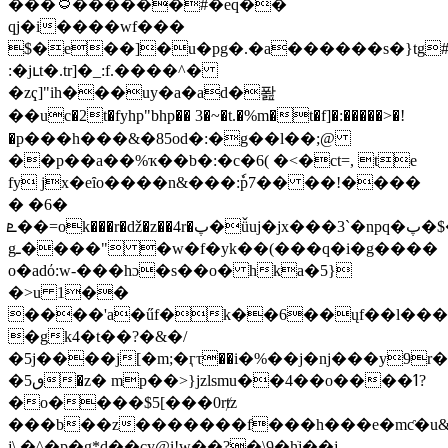
���۝������#�eq��
qj�i����wf���
$�e��]�u�pg�.�a������s�}tg#
:�jւt�.tr]�_:f.����^�
�zҁ]"ih���uy�a�ad�퐖
��uc�2t�fyhp"bhp�� 3�~�t.�%m�t�f]�:�����>�!
�р���h���&�85od�:�g��l��;@
��p��a��%ҡ��b�:�c�6( �<�ct=, te
fy jx�eȋo����n&���:ٗp7�� ��!����
� �6�
ܧ��=ok���r�ǆ�z��4r�پ�ǚuj�јx���3`�npq�پ�$�z�ļ
gـ����" �w�f�yk��(���q�i�g����
o�adό:w-���hɔ�s��o� hka�5}
�>u 1��
����'a�űf�k��6��ųf��l���
�gk4
�t��?�&�/
�5j����j[�m;�ӷτ��i�%��j�ǌ���y9r�
�ٯ5�z� mp��>}jzlsmu��4��o����ߗ?
�o����$5[���0rⱦz
���b��z�������f���h���e�mƈ�u&
j\.�^�p�g*d��cy@i!w��?�\9�hֹj��j