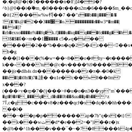
�.�q#@�(�1������n�lf j]4�i�?
^b}@0��i�ؖ�m_�8���r���n2m�6����$m
�it{2���
w%w㭩��7 ��"z��b��ĳ����/�
? (�?�k@�׸��3��2�o.��������r��w3*�m��|
��/n�]?
�zb�exxo����n%��fq�k.f]���u�kq��q���6;ͧ���g��h
3$�$�݅k�>m��1΀���� c5�ޠq�a��
�����2��*b��n�q�25�4z��<��x
b�g
���[1���(%�w=��~8��o�#hy~�t���
k��»���'tu�@c�v����%9����$�
��j(e�dlh4s dn�������a�z�π�-�0�k
��k�l)�i0hf�)7�.諥� �u1e�!c��w8��0m?
x���?
(���>v�rp�7�(\j���>#�u�o�n3��yp"m`���
�gt�9�#�_���q�_d�s��0b��&aa��p�h��^z
ߠ7,c�g�c���v8�z���qcf�x�dq�k�hh���>����c:�5��x�(��_[���]d0�c�
��ȑ�
��~��p�p������ap�7b"q�x[�t}!
��k���wث�d*�e��2=�"|i��z�)x
�@b��^1h���v���¯�~�7�8���h