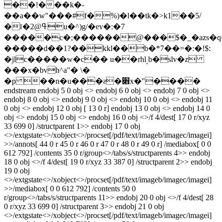
��!���k�-
��a��w"���#f�%)�l��tk�>k1��5/
�ǁ�ߟ@2u�^)g/�ev�:�7
�����c�;������@���$�_�azs�
�����d��1?��kkl��b�*7��=�:�!$:
�jlc�����w�c�� u��rhܱӏ b�slv�z
���x�bvh^a"� \�
�p ��n�u���ƨ�׋x�"����
endstream endobj 5 0 obj <> endobj 6 0 obj <> endobj 7 0 obj <>
endobj 8 0 obj <> endobj 9 0 obj <> endobj 10 0 obj <> endobj 11
0 obj <> endobj 12 0 obj [ 13 0 r] endobj 13 0 obj <> endobj 14 0
obj <> endobj 15 0 obj <> endobj 16 0 obj <>/f 4/dest[ 17 0 r/xyz
33 699 0] /structparent 1>> endobj 17 0 obj
<>/extgstate<>/xobject<>/procset[/pdf/text/imageb/imagec/imagei]
>>/annots[ 44 0 r 45 0 r 46 0 r 47 0 r 48 0 r 49 0 r] /mediabox[ 0 0
612 792] /contents 35 0 r/group<>/tabs/s/structparents 4>> endobj
18 0 obj <>/f 4/dest[ 19 0 r/xyz 33 387 0] /structparent 2>> endobj
19 0 obj
<>/extgstate<>/xobject<>/procset[/pdf/text/imageb/imagec/imagei]
>>/mediabox[ 0 0 612 792] /contents 50 0
r/group<>/tabs/s/structparents 11>> endobj 20 0 obj <>/f 4/dest[ 28
0 r/xyz 33 699 0] /structparent 3>> endobj 21 0 obj
<>/extgstate<>/xobject<>/procset[/pdf/text/imageb/imagec/imagei]