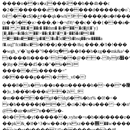
����n��x�a]���ǡ��h��4h��c
�2�������at��\�����d�����q�o`;
04 \��z$]�ڂ#��qk�wh9����j�u�#���u"
(y��5��ϰ>���,�>�=ď#|^��c�`��{���a������
��� ,��;���r� ��thm� �e����d�jf(�`y}
[�|,��e×�d�ɗc��!<��c�;�!\��<��$�4�1��
���n���p�l�!�u�ͦ5d�b�bsq��ew����a
f�.uq]"fcn��sc�ϋ�8��ܐ�|���/&q ���,�!l�!���
�wgh_v'�`tg��"9��9զ�a��8��h�zg��mk&a^�
t����8i����^1��@�t�- 8yj׿6�*�\_h�������@|
�)hy�.��d5�:t�''�a�}
�����zz�����="
d�l����g��'(�;:_v0�!
���8�x�vs��n��m�����h�>��*�࿦h
�]υ_h��֫�b���n �2r_!
�m���l��g#�dq6�%�bл% �0!�<�
e�h�����ʧ�t�,�ci�2�e�a��� ~�:�
@s�a|e�n# 7n��a�-
�b�lu�yf������,vyhe�=s�b�i�t����z
��pk&˛�lf�^3�w��4�yҡxz���΢��w���
�ԍ/p�yt�t����1\j5c�����cg�b�셒