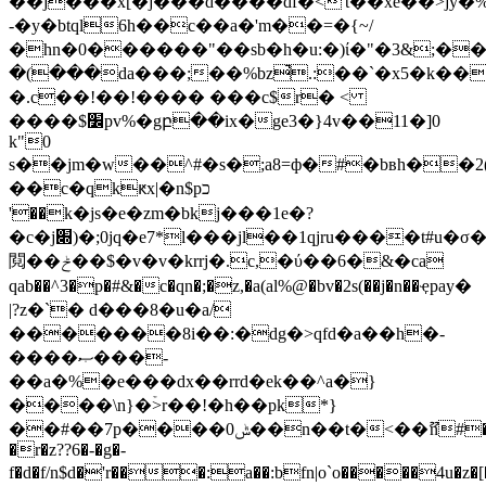
��j���x[�j���d����df�<'t��xe��>jy�%
-�y�btql6h��c��a�'m��=�{~/
�hn�0������"��sb�h�u:�)ί�"�3&;���
�(���da���;��%bz̚.:��`�x5�k��
�.c��!��!���� ���c$r� <
����$׼pv%�gբ��ix�ge3�}4v��11�]0
k"0
s��jm�w��^#�s�;a8=ф�#�bвh��2(��
��c�qkԟx|�n$pכ
'��k�js�e�zm�bkj���1e�?
�c�j׍)�;0jq�e7*l���jl��1qjru����t#u�σ�3):��:d
䦧��ݲ��$�v�v�krrj�.c,�ύ��6�&�ca
qab��^3�p�#&�c�qn�;�z,�a(al%@�bv�2s(��j�n��ҿpay�
|?z�`� d���8�u�a/
�������8i��:�dg�>qfd�a��h�-
����ޞ���-
��a�%�e���dx��rrd�ek��^a�}
����\n}�ۡ>r��!�h��pk*}
��#��7p����ݰ0��n��t�<��ޫn#��g�`��h��j%s��b�g��͝[�
�r�z??6�-�g�-
f�d�f/n$d�'r���:a��:bfn|o`o�����4u�z�[�l�n�v��ǻub