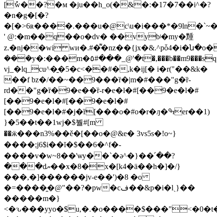
[ުw��?�м �ju��h_o(�&�:�17�7��i^�?
�n�g�[�?
�[�>6ʀ����.���u�@c\u�i���*�9ln�`~�
' @:�m��q��o�dv� ��vybʲ�my�䵯
z.�ǌ��wi wи�.#�͌�nz��{jx�&.^pȱ4�i�ն�
���y�:���m�٥#���_@'�t�,���b��m9���sq�e�4��m���0��� 9�f�ם���o��6
vj_�lq_cu^�̱�5�c<��#�,k�ij[� i�r("��&k�
��f bz�/��~��9���ȑ�|m�#���"g�ȑ-
rd��"g�ȑ�9�e��ȑ-r�e�l�#[��9�e�l�#
[��9�e�l�#[��9�e�l�#
[��9�e�l�#�j�ȑ[���o�#o�r�ԓ�ߒer��1)
}�5��t��1wj�$붤#[m
��ӝ���n3%��ě�[��o�@&e� 3vs5s�!o~}
����;j6$i ��ĭ�$��6�^f�-
����v�w~8��'ѡy��`�ə^�}��՛��?
���dޔ��x�8�x�[k4�ӓ��h�]�/}
���,�]������jv-e��')�8 �o
�=����̯�@"��?�pw�cف��&p�i�lˎ}��
�����m�}
<�ԅ���yyo�$u,�.�o����$���"<�0�t