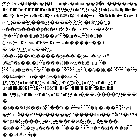
>ӣz�d��/l�]�fu=5o�v�ntoxu��ջ�dr����
�v>���#�~��"����'�xt��"�(�a�rdkp�a�{:w8#�p��ȇ
��d*��zǐ�c�ld��ʥ0#8��@d.�a����6c��n��
ea�����%�����b$�)
~��c%����p�:�n� "#�n
@�t'��4iu�3$��w˚�m�-a4�1]�
(ֲw|u�'sua�"�5�� :#�υ����~��9
�"\�_u>#�� #
(����h�����py��`�jo � w "
b%c"�g��i�fn���訒�訛x�bb8=nu�
͈ap�c:�wy���ux0�(s�b|q��
8�k4u�fba�:�9@s�h�8zޤ
]i���ob��wbh2�>�om}�)sm��tk}�s-
u>u���d�0��i�j�0&"�"�>����`�,�i��t�ev�c�
��hf@>)���"s<��t�sj��l0'���h�5�ͅ��ɂ����'��
�
�$��&1@��eձ��"n�p /a�tp�k�� y/}
�)t��v'�e���������dzo��h�c�a
�npa�������n�wa�1���!
�x�� l�cyۻ�e��� ��� :'ˠ�*�xf���sr
�,�|-:bު82q�