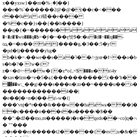
x��yxsw}��m�%ٖ-ٖ�]��}
��e�%ˋ������2@�@�(��c�<���
c��0az( -ci锖��e���
�%�c��}s��{��h����}
��q�{�=�����ϊ�aaaaaa
�<�z�'�wo���q�߿=�ӯ�~��ȩ밧$�:�a�d�~��|q��-
oܓ�=�n��:aj[����g,�3��:5�y!
�pd�ǉ�����ƴxg�
b�k�=.��we��s�a�˥��/>jyœ�f>��o�b
s�b�?� !w�{?
z�<�d=~a�w�{�z*o{,=ֹ$���u�n\4ɏ
�xav�lzm�=e�5�ة{���������� c��'h���������
͹��w:_��g\���s���n�;ϖ��=����u�� o
������������4��|
�e��Ϳ�>n�(��-a\-w�{|
���'vǌ�*r���&���w��haawɕ���]�
�c����n���s�a����/�$��
��":�ǆ��mo,m�����)�v�qeds��~co]q�>
� "ʺ���
;z�s���ez�����t2�����{�nv;u�&�