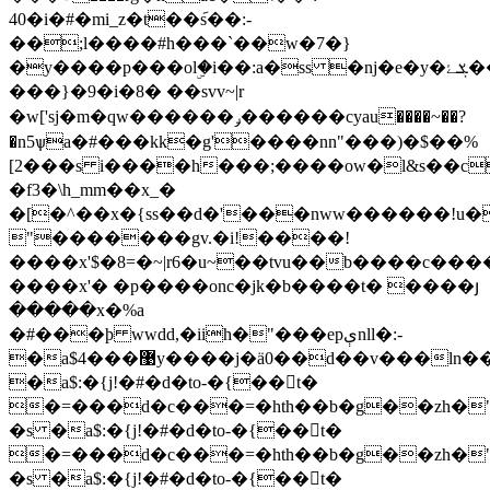
40�i�#�mi_z�t��݇s��:-
��;l����#h���`��w�7�}
�y����p���olۣ�i��:a�ss �ǌ�e�y�ܮۓ��������b
���}�9�i�8� ��svv~|r
�w['sj�m�qw������ݛ������cyau����~��?
�n5ѱa�#���kk�g'����nn"���)�$��%
[2���s i����h���;����ow�l&s��c
�f3�\h_mm��x_�
�[�^��x�{ss��d�'���nww������!u�
"�������gv.�i!����!
����x'$�8=�~|r6�u~��tvu��b����c���
����x'� �p����onc�jk�b����t� ����յ
�����x�%a
�#���ϸ wwdd,�iih�"���epېnll�:-
�a$4���޹y����j�ӓ0��d��v���ln��:!
�a$:�{j!�#�d�to-�{��t�
�=���d�c���=�hth��b�g��zh�"
�s �a$:�{j!�#�d�to-�{��t�
�=���d�c���=�hth��b�g��zh�"
�s �a$:�{j!�#�d�to-�{��t�