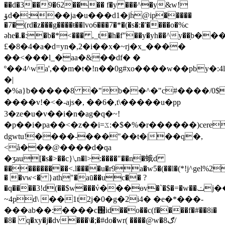
��d�3��9�62���� f�y ���^�y&w!
ۆd�;��ja�u���d1�jۡh@ip��
���
�7�(rd�z���g����ŧ��lvo6���7�*�(�s�:�'����o�%c
ǝhe�.�:�b�*<��� ,_t�h�f"��y�yh��^y��
£�8�4�a�d=yn�,2�i��x�~rj�x_����
��<���l_�aa�&��df� �
º��4^wa',��m�t�!n��܏0g#xo����w��pby�:4l׎��&4�i�pj}a��!
�|
�%a}b�����8 �"b��^�"c#����/0$g
����v!�<�-ajs�, ��6�,t\�� ���u�pp
3�ze�u�v��i�n�ag�q�~!
�p��i�pa��<�z�� i=ػ:�$�%�r������)cere{׎(�0xфzx�j��d����1�r�z
dgwtu!����-���"��t�|��q�,
<å���@����d�qa
�ӡau[�s�>��c}\,n�l>:����"��n�蛾d
����������<.l����u�r9a�w5�(��l�(*!j^gel%2
� �vw<� }ath"�aū��uc�� ?
�q����3!d(��$w���ܰv���өv�`�$�=�w��ݖj���,�4,t��&ԛ_t�d���
~4pd\ ��1t2j�0�g�2i4� �e�*���-
���ab��:����c֐id��o��c(f����f�#��8i�
�8� q�xy�j�dv���\�;�#do�wr( ����@w�8ګ/