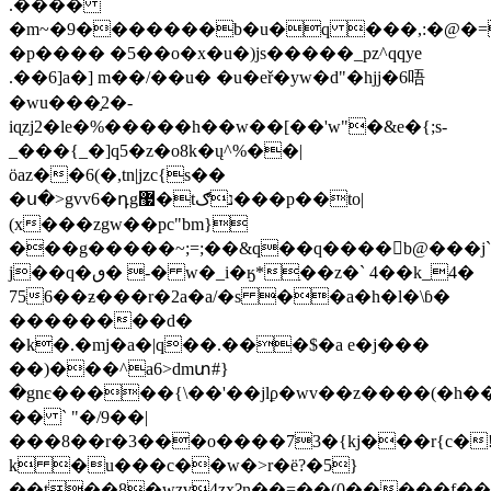
.����
�m~�9�������b�u�q ���,:�@�=
�p���� �5��o�x�u�)js�����_pz^qqye
.��6]a�] m��/��u� �u�eř�yw�d"�hjj�6唔
�wu���֣2�-
iɋzj2�le�%�����h��w��[��'w"�&e�{;s-
_���{_�]q5�z�o8k�ų^%��|
öaz��6(�,tn|jzc{s��
�ս�>gvv6�դg޷�tנګ���p��to|
(x���zgw��pc"bm}
���g�����~;=;��&q��q����b@���j`
j��q�ٯ� -� w�_i�ӄ*ַ��z�` 4��k_4�
756��ƶ���r�2a�a/�s ��a�h�l�\ɓ�
��������d�
�k�.�mj�a�|q��.���$�a e�j���
��)���^a6>dmտ#}
�gnє�����{\��'��jlϼ�wv��z����(�h�
�� ` "�/9��|
���8��r�3���o����73�{kj���r{c�!a
k �u���c��w�>r�ë?�5}
��t��8�wzv4zxʡn��=��(0�����f��