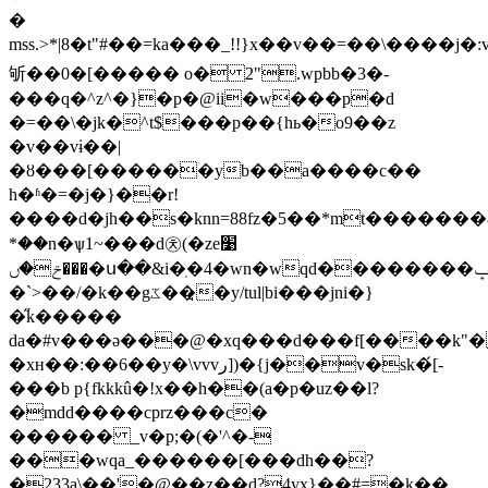
�
mss.>*|8�t"#��=ka���_!!}x��v��=��\����j�
斪��0�[�����
o� 2".wpbb�3�-
���q�^z^�}�p�@ii�w���p�d
�=��\�jk�^t$���p��{hь�o9��z
�v��vɨ��|
�ȣ���[������yb��a����c��
h�ʱ�=�j�}��r!
����d�jh��s�knn=88fz�5��*mt�������8�]ޡ�����n��jr%tu��0b}k˲����_��o��gץ���&0iuu�w�7�[j�^g�=��\����(�xq���ut�/w�ht�����w>v���n�����g6�e�rrr�y(gǧ��<�[$to�^����~��q1�=�v�tn3e{k9ca���x�=sn�*3�
*��n�ѱ1~���d㉩(�ze׹
���ݗ�ں�ս��&i�ֽ�4�wn�wqd��������ݒ�sn��`d�=�ă�i��vv�
�`>��/�k��gػ��̘�y/tul|bi���jni�}
�̋k�����
da�#v���ə���@�xq���d���f[����k
�xн��:��6��y�\vvvر])�{j��v�sk�́[-
���b p{fkkkû�!x��h��(a�p�uz��l?
�mdd����cprz���c�
������ _v�p;�(�'^�-
���wqa_������[���dh��?
�233a\��'�@��z��d?4yx}��#=�k��