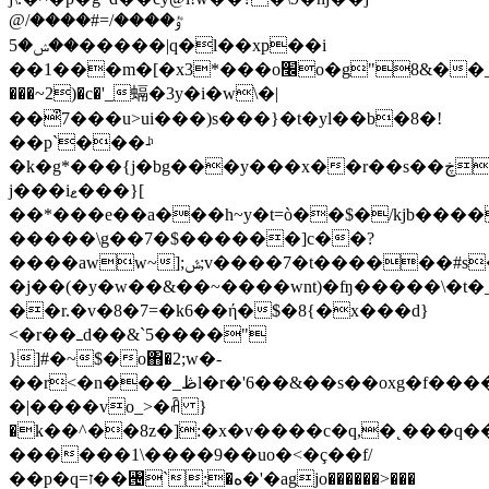
@ٷ����/=#����/
��ݾ�5�����|q�l��xp��i
��1���m�[�x3*���o׬o�g"8&��_�#������ei��g������gz�o���\�z�'�չ�]z_.�r�
���~2)�c�'_螎�3y�i�w\�|
��͒7���u>ui���)s���}�t�yl��b�8�!
��p`���-ͪ
�k�g*���{j�bg���y���x��r��s�
�ڿ����~��xس��
j���iޱ���}[
��*���e��a���h~y�t=ò��$�/kjb����
�����\g��7�$������]c��?
����aww~];ݜ;v����7�t������#s��
�j��(�y�w��&��~����wnt)�ʩ�����\�t�
��r.�v�8�7=�k6��ή�$�8{�x���d}
<�r��ߺd��&`5����"
}]#�~$�o΋�2;w�­
��r<�n���_ڟl�r�'6��&��s��oxg�f�����������\��q���fy�
�|����vo_>�ꋫ }
�k��^��8z�]:�x�v����c�q,�˛���q�
������1\����9��uo�<�ç��f/
��p�q=ז��꥔
`:�ه�'�
agjo������>���