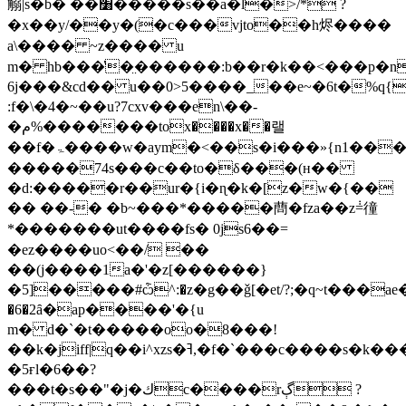
䚥|s�b� ��׸�����s��a�l�>/* ?
�x��y/��y�(�c���vjto��h烬����
a\���� ~z���� u
m� hb���̔�̤������:b��r�k��<���p�n
6j���&cd�� u��0>5����_��e~�6t�%q{
:f�\�4�~��u?7cxv���en\��-
�م%�������tox����x��랠
��f�ۃ����w�aym�<��
s�i���»{n1���
�����74s���c��to�δ���(н��
�d:�����r��ur�{i�ɳ�k�[z�w�{��
�� ��-� �b~���*�����蔄�
fza��z݃=徸
*�������ut����fs� 0js6��=
�ez����uo<��/ ��
��(j����1a�'�z[������}
�5]�����#ѽ^:�z�g��ǧ[�et/?;�q~t���a
�6�2ȃ�ap����'�{u
m� d�`�t�����oo�8���!
��k�jiff|q��i^xzs�ߔ,�f�`���c����s�k����s�}
�5ғl�6��?
���t�s��"�j�كc����rڳ ?