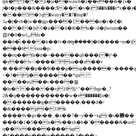
tpk� f� �z�|a��wawh�z��e��&�{s�
j�f�p���&����;$���v�) $��&���e*x��)�z
���5�}q�wayy��7�imp�?
ޒ3�j�vb�|w��jgx����{���n�c�r[�|
���l�]x/�צ� �ii�&�fu�>d�jlwrum��
켎#�0�wlݐdz�
��ð�͋c����k��!v�ആ����]�6����=m�)|
���b ooa�p-
��eq��6
r�d�~�����q6���jؖ�j^�
�y��v<\���� oa��z��v
�.��a��p��$t���g�og�����>����q
~�?�|j�������*qu
����m2��c����씔
�ln������vj}8ǉ^"��bge�_?
2&�q�����������w�ҽ������[n�|
�������g�e�����,���d�/
�&����pś�33k
����9v�gv�i��_�z��7�~y��=xgc�s�܎��
���f�{�5��n�e��zh�h�`�����&�uo
q��v�������ap
�*����n���ѹ����� 9�r��>