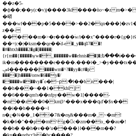
��z�5-
�ф��;��y(c�v)j����3kl����ǹo~�zm�>
�㟿
���wf���p�5����>��2�qn���]�zv1�
z��-
���t��m�>�r����ۛw/i��x"����r�{g�}tѷ
��=|c�|�ksm��qe��ׄd-e�_y��q⒄��!
�#�htxh����2�g�[�����|
{r{m��{�����w̱w�_������w��ehnis��]�;ե���ɨ�
ik�m��������e����.���ï�_>�y���tx��
4ݡ������ļ����wm�^?��yy�c#�p
����]h����/onw�6��y�/
�����w���vy�ٴo�~բ:�l��bn ���|
��h���~��1�khlj
��6���qm!s��nfpy��w�1[����-
�m��z��0�km[l^���x���գď�$x��
��i��h����~l
n�¿�¾��_1��7&�eӄ&���m�_~�m!
�k�6�"��p�mt^g�c�zm��o_��au�!
��b� ��h�v��'u����}l���m��?
�kn��qebcr3s�bc����?