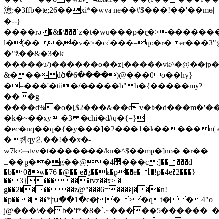
澺:�3ffb�te;26��xi*�wva ne��#$���!��'��mɵ|
�--}
����rә�&�\���`z�t�wu���p�r͖�>�������
l�(�� ��v�>�cd���=qo�r� er���3
�"ž��&�3�k
�����u/)������o��z[�����vk^�@��jp��
&� �� dծ�6
����)@���0o��hy}
�=���'�tii�/�����b" b�{�����my?
���g|
����d%�o�[$2���&��ev�b�d���m�'��
�k�~��xy|�3 �chi�d#q�{=}
�ec�nq��q�{�y���]�2���1�k�����n(.e
�콁qy⒉��!��x�-
w7k<⟞tvv�t�������/kn�^$��mp�]no� �r��
±��ިp��g��@�׽4���c :]�� ���d|
�b�0�w�76 �@�� e�g��ā�p��e� ,�!p�4e�2���}
��3}������tvz��x> ̀�
g��2������z@"���6=����|���n!
�p�����*խ��1�c��>�qt��4"o
j@���\�� b�'f*�8�`.~�����5������_