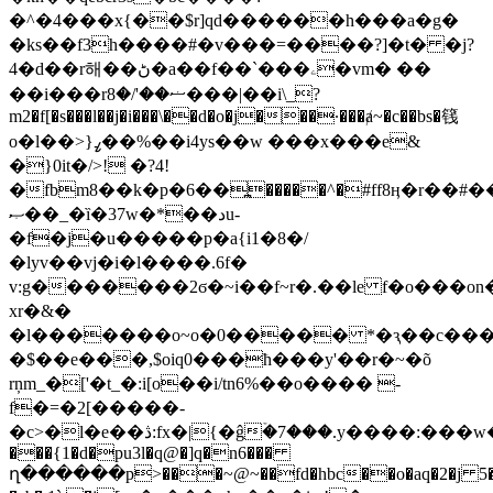
�^�4���x{��$r]qd������h���a�g�
�ks��f3h����#�v���=����?]�t� �j?
4�d��r해��ڻ�a��f��`���ۦ�vm� ��
��і���rޟ��'/�8���|��i\_?
m2�f[�s���l��j�i���\��d�o�j���·���ⱥ~�c��bs�篯
o�l��>}ߨ��%��i4ys��w ���x���e&
�}0it�/>! �?4!
�fbm8��k�p�6��߽�����^�#ff8ӊ�r��#�
ޞ��_�ȉ�37w�*��دu-
�f�j�u�����p�a{i1�8�/
�lyv��vj�i�l����.6f�
v:g�������2ϭ�~i��f~r�.��le f�o���on
xr�&�
�l�������o~o�0����� *�ԇ��c���
�$��e���,$oiq0���ћ���y'��r�~�õ
rņm_�['�t_�:i[o��i/tn6%��o���� -
f�=�2[�����-
�c>�l�e��ڎ:fx�|{�ĝۡ�7���.y����:���w��ڴ:���(b�f�!
���{1�d�pu3l�q@�]q�n6���
ղ������p>���~@~��fd�hbc��o�aq�2�j 5��