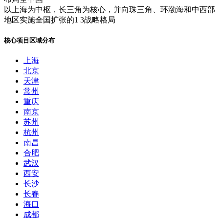
以上海为中枢，长三角为核心，并向珠三角、环渤海和中西部
地区实施全国扩张的1 3战略格局
核心项目区域分布
上海
北京
天津
常州
重庆
南京
苏州
杭州
南昌
合肥
武汉
西安
长沙
长春
海口
成都