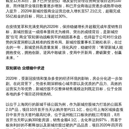
截至12月30日，旗下已开业吾悦广场及委托管理在营商业项目达到100
座。而伴随开业项目数量逐步增加，和已开业商场运营逐步成熟带动收
入提升，2020年新城控股商业运营总收入增长至57.21亿元，超额完成
55亿租金的目标，同比上涨超过30%。
在疫情笼罩和充满变局的2020年，保持稳健增长并超额完成年度销售目
标，新城控股这一成绩单显得尤为难得。突出的成绩背后，是新城控
股“住宅 商业”双轮驱动战略筑牢的稳固基本盘，也得益于公司对行业趋
势的深度洞察以及精准的投资布局。新城控股董事长王晓松表示，在过
去的一年，新城坚持高质量发展，强化风控，稳健经营：“希望新城人能
拥抱变化，拥抱创新。逆风中敢破浪，变局中开新局，磨砺聚变，创赢
未来。”
双轮驱动 业绩稳中求进
2020年，受新冠疫情和复杂多变的经济环境的影响，房企分化进一步加
剧。在此背景下，凭借长期深耕核心城市群以及优质的产品力、高效的
运营实力等优势，新城控股不仅整体销售规模达到既定目标，位于全国
各地的多个项目还持续热销。
以位于上海闵行的新城千禧公园为例，作为新城控股倾力打造的公园系
2.0产品，项目10月首开当天认购并签约11.1亿，创公司上海区域操盘项
目中首开当天签约最高纪录。位于温州瓯江口板块的瓯江湾项目，8月
首开当天即认购300套房源，销售金额4.1亿，去化率达到97%，而基于
板块利好的不断释放以及新城控股过硬的产品品质，项目2020年四开四