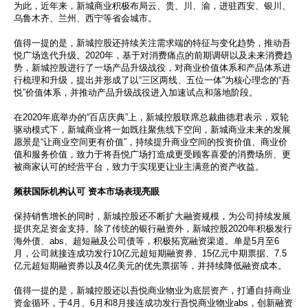
为此，近年来，新城商业积极布局云、贵、川、渝，进驻西安、银川、
乌鲁木齐、兰州、西宁等省会城市。
值得一提的是，新城控股还持续关注需求端的特征与变化趋势，推动吾
悦广场迭代升级。2020年，基于对消费痛点的前期调研以及未来消费趋
势，新城控股进行了一场产品升级战役，对商业价值体系和产品体系进
行梳理和升级，提出并形成了以“三区两线、五位一体”为核心理念的“吾
悦”价值体系，并推动产品升级战役进入加速试点和落地阶段。
在2020年底举办的“百店庆典”上，新城控股联席总裁曲德君表示，双轮
驱动模式下，新城商业将一如既往聚焦线下空间，新城商业未来的发展
愿景是“让商业空间更有价值”，持续提升商业空间的投资价值、商业价
值和服务价值，致力于将吾悦广场打造成更受顾客喜爱的消费场所、更
被商家认可的经营平台，致力于实现更让业主满意的资产收益。
频获国际机构认可 资本市场表现亮眼
保持销售增长的同时，新城控股还不断扩大融资规模，为公司持续发展
提供充足资金支持。除了传统的银行融资外，新城控股2020年积极发行
海外债、abs、超短融及公司债等，积极拓宽融资渠道。单是5月至6
月，公司就接连成功发行10亿元超短期融资券、15亿元中期票据、7.5
亿元超短期融资券以及4亿美元的优先票据等，并持续降低融资成本。
值得一提的是，新城控股还以吾悦商业物业为底层资产，打通自持商业
资金循环，于4月、6月和8月接连成功发行吾悦商业物业abs，创新融资