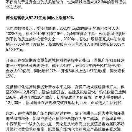
不仅有助于提升企业的抗风险能力，也为新城控股未来2-3年的发展提供
坚实支撑。
商业运营收入57.21亿元 同比上涨超30%
克而瑞数据显示，受疫情影响，2020年top20内房企的总租金收入为
1323亿元，相比2019年下降了9%，为4年来首次下跌。作为新城控股区
别于其他房企的核心竞争力之一，2020年，吾悦广场超额完成年初制定
的开业30座的年度目标，新城控股商业运营总收入则同比增长超30%至
57.21亿元。
开源证券在近期首次覆盖新城控股的研报中还指出，吾悦广场租金经营
随开业年限延长表现更佳。截至2019年，开业1-3年的吾悦广场平均租
金收入0.9亿元，同比增长27%；开业5年以上达1.67亿元/座，同比增长
15%。
凭借精细化运营稳步提升营收水平之际，吾悦广场规模也持续扩大。截
至2020年12月25日，新城控股开业、在建及拟建吾悦广场总数量已达到
156座，进驻全国118个城市，初步完成全国化布局。而更为重要的是，
12月30日，新城商业在营规模突破性地达到百座，正式进入百店时代。
此外，在推动吾悦广场全国化的过程中，除了深耕长三角大本营和环渤
海等城市群外，新城控股还正拓展中西部作为第二战场。在新城看来，
中西部是一个较大的发力点，无论是从城市商业发展还是当地居民不断
升级的消费需求的角度，以吾悦广场为代表的商业产品线都备受欢迎。