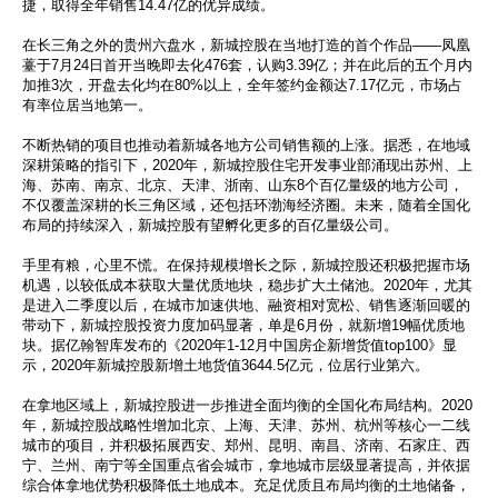
捷，取得全年销售14.47亿的优异成绩。
在长三角之外的贵州六盘水，新城控股在当地打造的首个作品——凤凰
薹于7月24日首开当晚即去化476套，认购3.39亿；并在此后的五个月内
加推3次，开盘去化均在80%以上，全年签约金额达7.17亿元，市场占
有率位居当地第一。
不断热销的项目也推动着新城各地方公司销售额的上涨。据悉，在地域
深耕策略的指引下，2020年，新城控股住宅开发事业部涌现出苏州、上
海、苏南、南京、北京、天津、浙南、山东8个百亿量级的地方公司，
不仅覆盖深耕的长三角区域，还包括环渤海经济圈。未来，随着全国化
布局的持续深入，新城控股有望孵化更多的百亿量级公司。
手里有粮，心里不慌。在保持规模增长之际，新城控股还积极把握市场
机遇，以较低成本获取大量优质地块，稳步扩大土储池。2020年，尤其
是进入二季度以后，在城市加速供地、融资相对宽松、销售逐渐回暖的
带动下，新城控股投资力度加码显著，单是6月份，就新增19幅优质地
块。据亿翰智库发布的《2020年1-12月中国房企新增货值top100》显
示，2020年新城控股新增土地货值3644.5亿元，位居行业第六。
在拿地区域上，新城控股进一步推进全面均衡的全国化布局结构。2020
年，新城控股战略性增加北京、上海、天津、苏州、杭州等核心一二线
城市的项目，并积极拓展西安、郑州、昆明、南昌、济南、石家庄、西
宁、兰州、南宁等全国重点省会城市，拿地城市层级显著提高，并依据
综合体拿地优势积极降低土地成本。充足优质且布局均衡的土地储备，