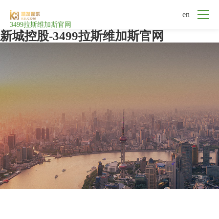
en
3499拉斯维加斯官网
新城控股-3499拉斯维加斯官网