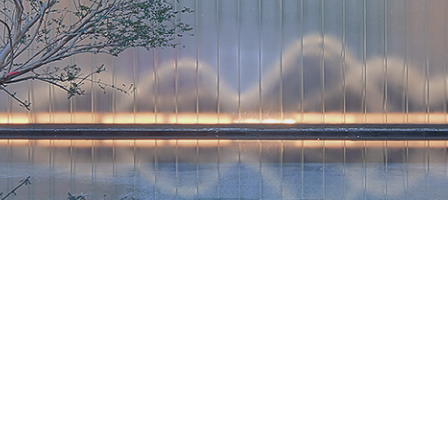
奋斗新征程
驼行再出发
个
个
吾悦广场
开发项目