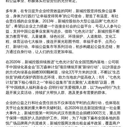
耘公益事业、积极落实社会责任的充分肯定。
多年来，在专注提升企业经营效益的同时，新城控股坚持投身公益事
业，身体力行践行“让幸福变得简单”的公司使命，塑造了有温度、有社
会责任感的企业形象。2013年，新城控股创办大型公益品牌“七色光计
划”，希望以企业之力搭建一个连接全社会的公益平台，号召人人参与公
益，支持中国公益事业发展与进步。借助 “七色光计划”，新城控股不断
发力教育平权、儿童健康、绿色社区、环境保护、人道救助、文化工
程、体育运动七大板块，接连开展光彩图书馆、幸福手牵手、点亮心
灯、新绿行动、幸福公益集市等系列活动，初步构建起公益生态链，努
力通过自身行动，让人们的生活更加幸福。
在2020年，新城控股持续推进“七色光计划”在全国范围内落地：公司联
手中国绿化基金会“百万森林计划”项目继续开展“新绿行动”，以沙漠徒步
的方式向绿基会捐赠3000颗树苗，绿化3万平方米的沙漠，不断以“生态
扶贫”的模式保护西部生态环境，助力当地农户提高收入；8月，“七色光
计划”旗下核心项目之一“幸福公益集市”首次聚焦“人道救助”议题，携
手“中国残疾人福利基金会·启明行动”关爱视障人群，以“为eye同行”为主
题开展义卖活动，持续扩大帮扶人群、惠及更多有需要的群体。
企业的公益之行和社会责任担当不仅体现在平时的点滴行动，也体现在
关乎社会发展的重大事件关键时刻。在2020年抗击新冠疫情这一社会重
大事件上，新城控股第一时间向武汉市慈善总会捐赠1000万元，重点用
于保障一线医护人员的防护工作。同时，为了与旗下遍布全国各地的吾
悦广场品牌商户共渡难关，新城控股两次推出租金减半政策，覆盖商户