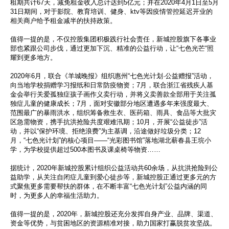
租期共计67天，减免租金收入总计达到5亿元；并在2020年4月1日至5月
31日期间，对于影院、教育培训、健身、ktv等因疫情管控延迟开业的
相关商户给予租金减半的扶持政策。
值得一提的是，不仅控股集团积极践行社会责任，新城控股旗下各事业
部也紧跟公司步伐，通过更加下沉、精准的公益行动，让“七色光芒“照
耀到更多地方。
2020年6月，联合《羊城晚报》组织惠州“七色光计划·公益赠报”活动，
向当地学校捐赠学习报纸和日常防疫物资；7月，联合浙江省残疾人基
金会举行关爱孤独症孩子画作义卖行动，并将义卖善款全部用于关注孤
独症儿童的健康成长；7月，面对安徽部分地区遭遇多年来强度最大、
范围最广的暴雨洪水，组织筹备救生衣、医药箱、雨具、食品等大批灾
区急需物资，携手抗洪抢险共度艰难汛期；10月，开展“公益徒步”活
动，并以“保护环境、拒绝浪费”为主基调，沿途做好垃圾分类；12
月，“七色光计划”的核心项目——“光彩图书馆”落地湖北蕲春县王垸小
学，为学校提供超过500本图书及课桌椅等物资……
据统计，2020年新城控股累计组织公益活动共60余场，从抗洪抢险到公
益助学，从关注自闭症儿童到爱心徒步等，新城控股正通过更多元的方
式聚焦更多需要帮扶的群体，在不断丰富“七色光计划”公益内涵的同
时，为更多人的幸福生活助力。
值得一提的是，2020年，新城控股还充分发挥自身产业、品牌、渠道、
资金等优势，与贫困地区的资源精准对接，助力国家打赢脱贫攻坚战。