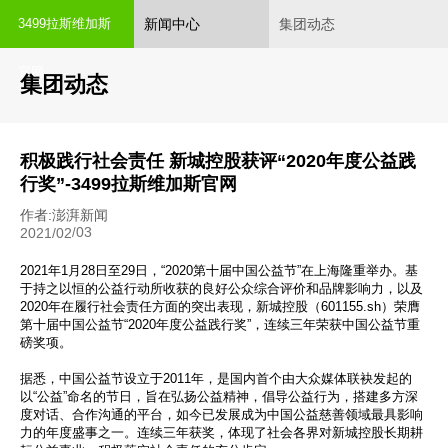
新闻中心
集团动态
3499拉斯维加斯
官网
集团动态
积极践行社会责任 新城控股获评“2020年度公益践
行奖”-3499拉斯维加斯官网
作者:澎湃新闻
03
2021/02
/
2021年1月28日至29日，“2020第十届中国公益节”在上海隆重举办。基
于持之以恒的公益行动所收获的良好公众综合评价和品牌影响力，以及
2020年在履行社会责任方面的突出表现，新城控股（601155.sh）荣膺
第十届中国公益节“2020年度公益践行奖”，连续三年荣获中国公益节重
磅奖项。
据悉，中国公益节设立于2011年，是国内首个由大众媒体联袂发起的
以“公益”命名的节日，旨在弘扬公益精神，倡导公益行为，搭建多方深
度对话、合作沟通的平台，如今已发展成为中国公益慈善领域最具影响
力的年度盛事之一。连续三年获奖，体现了社会各界对新城控股长期耕