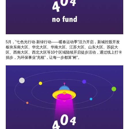
5月，“七色光行动·新绿行动——暖春运动季”活力开启，新城控股开发
板块东南大区、华北大区、华南大区、江苏大区、山东大区、苏皖大
区、西南大区、西北大区等10个区域陆续开启徒步活动，通过线上打卡
捐步，为环保事业“充植”，让每一步都算“树”。