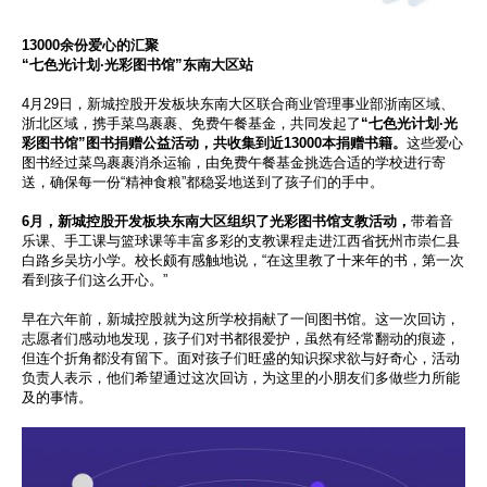
13000余份爱心的汇聚
“七色光计划·光彩图书馆”东南大区站
4月29日，新城控股开发板块东南大区联合商业管理事业部浙南区域、
浙北区域，携手菜鸟裹裹、免费午餐基金，共同发起了
“七色光计划·光
彩图书馆”图书捐赠公益活动，共收集到近13000本捐赠书籍。
这些爱心
图书经过菜鸟裹裹消杀运输，由免费午餐基金挑选合适的学校进行寄
送，确保每一份“精神食粮”都稳妥地送到了孩子们的手中。
6月，新城控股开发板块东南大区组织了光彩图书馆支教活动，
带着音
乐课、手工课与篮球课等丰富多彩的支教课程走进江西省抚州市崇仁县
白路乡吴坊小学。校长颇有感触地说，“在这里教了十来年的书，第一次
看到孩子们这么开心。”
早在六年前，新城控股就为这所学校捐献了一间图书馆。这一次回访，
志愿者们感动地发现，孩子们对书都很爱护，虽然有经常翻动的痕迹，
但连个折角都没有留下。面对孩子们旺盛的知识探求欲与好奇心，活动
负责人表示，他们希望通过这次回访，为这里的小朋友们多做些力所能
及的事情。