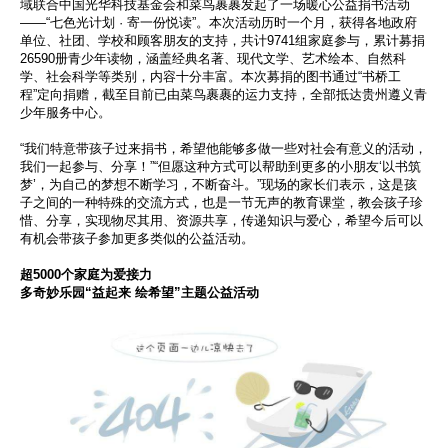
域联合中国光华科技基金会和菜鸟裹裹发起了一场暖心公益捐书活动
——“七色光计划 · 寄一份悦读”。本次活动历时一个月，获得各地政府
单位、社团、学校和顾客朋友的支持，共计9741组家庭参与，累计募捐
26590册青少年读物，涵盖经典名著、现代文学、艺术绘本、自然科
学、社会科学等类别，内容十分丰富。本次募捐的图书通过“书桥工
程”定向捐赠，截至目前已由菜鸟裹裹的运力支持，全部抵达贵州遵义青
少年服务中心。
“我们特意带孩子过来捐书，希望他能够多做一些对社会有意义的活动，
我们一起参与、分享！”“但愿这种方式可以帮助到更多的小朋友‘以书筑
梦’，为自己的梦想不断学习，不断奋斗。”现场的家长们表示，这是孩
子之间的一种特殊的交流方式，也是一节无声的教育课堂，教会孩子珍
惜、分享，实现物尽其用、资源共享，传递知识与爱心，希望今后可以
有机会带孩子参加更多类似的公益活动。
超5000个家庭为爱接力
多奇妙乐园“益起来 绘希望”主题公益活动