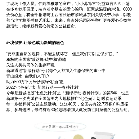
了现场工作人员。伴随着稚嫩的童声，“小小募筹官”公益宣言久久回荡
在多奇妙乐园里，装点着小朋友的爱心涂鸦，汇聚成温暖的声浪。6000
余份心意，将全部捐赠与山西省长治市黎城县东阳关镇长宁小学，以改
善当地学校图书缺乏现状。未来，多奇妙乐园还将举行更多爱心公益主
题活动，继续践行爱心传递的公益使命。
环境保护-让绿色成为新城的底色
“要尊重自然的规律，不能去破坏它，但是我们可以去保护它。”
积极响应国家“碳达峰·碳中和”战略
关注人类共同体的生存环境
新城通过“新绿行动”号召每个人都加入生态保护的事业中
青山绿水 由我们来守护
助力500万平方米沙漠绿化“新”愿
2022“七色光计划·新绿行动——春种计划”
今年是新城控股“七色光计划”之「新绿行动·春种计划」的第5年，也是
新城第一次尝试在全国范围内大规模推广“七色光计划·暖春运动季——
每一步都算树”公益主题活动。短短40天，全国共有22.7万客户响应招
募、参与选拔，最终有近30位志愿者加入此次前往阿拉善的公益活动。