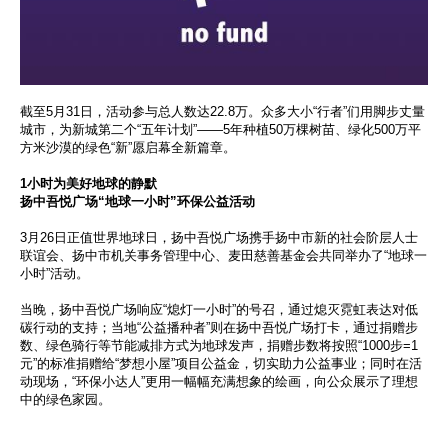
截至5月31日，活动参与总人数达22.8万。众多大小“行者”们用脚步丈量
城市，为新城第二个“五年计划”——5年种植50万棵树苗、绿化500万平
方米沙漠的绿色“新”愿启幕全新篇章。
1小时为美好地球的静默
扬中吾悦广场“地球一小时”环保公益活动
3月26日正值世界地球日，扬中吾悦广场携手扬中市新的社会阶层人士
联谊会、扬中市机关事务管理中心、麦田慈善基金会共同举办了“地球一
小时”活动。
当晚，扬中吾悦广场响应“熄灯一小时”的号召，通过熄灭霓虹表达对低
碳行动的支持；当地“公益播种者”则在扬中吾悦广场打卡，通过捐赠步
数、绿色骑行等节能减排方式为地球发声，捐赠步数将按照“1000步=1
元”的标准捐赠给“梦想小屋”项目公益金，切实助力公益事业；同时在活
动现场，“环保小达人”更用一幅幅充满想象的绘画，向公众展示了理想
中的绿色家园。