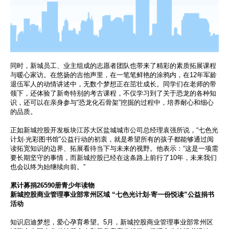
同时，新城员工、业主组成的志愿者团队也带来了精彩的素质拓展课程
与暖心家访。在悠扬的吉他声里，在一笔笔鲜艳的涂鸦内，在12年军龄
退伍军人的动情讲述中，无数个梦想正在茁壮成长。同学们在老师的带
领下，还体验了新奇特别的考古课程，不仅学习到了关于恐龙的各种知
识，还可以在亲身参与“恐龙化石骨架”挖掘的过程中，培养耐心和细心
的品质。
正如新城控股开发板块江苏大区盐城城市公司总经理袁强所说，“七色光
计划·光彩图书馆”公益行动的初衷，就是希望所有的孩子都能够通过阅
读拓宽知识的边界、拓展看待当下与未来的视野。他表示：“这是一项需
要长期坚守的事情，而新城控股已经在这条路上前行了10年，未来我们
也会以终为始继续向前。”
累计募捐26590册青少年读物
新城控股商业管理事业部常州区域 “七色光计划·寄一份悦读”公益捐书
活动
知识启迪梦想，爱心孕育希望。5月，新城控股商业管理事业部常州区