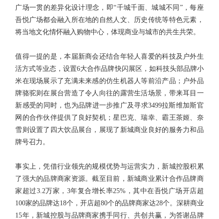
广场一贯的差异化设计理念，即“千城千面、城城不同”，每座
吾悦广场都会融入所在地的自然人文、历史传统等特色元素，
将当地文化情怀融入购物中心，体现商业与城市的共生共荣。
值得一提的是，本届新商会还结合年轻人喜爱的科技及户外生
活方式等业态，设置6大合作品牌快闪展区，如科技头部品牌小
米在现场展示了充满未来感的仿生机器人等前沿产品；户外品
牌骆驼则在展台营造了令人向往的露营生活场景，带来耳目一
新感受的同时，也为品牌进一步推广及寻求3499拉斯维加斯官
网的合作伙伴提供了良好契机；星巴克、瑞幸、霸王茶姬、奈
雪则设置了四大饮品展台，展现了新城商业良好的服务力和品
牌号召力。
事实上，凭借行业领先的规模优势与运营实力，新城控股积累
了强大的品牌商家资源。截至目前，新城商业累计合作品牌商
家超过3.2万家，3年复合增长率25%，其中在吾悦广场开店超
100家的品牌达18个，开店超80个的品牌商家达28个。深耕商业
15年，新城控股与品牌商家携手同行、共创共赢，为答谢品牌