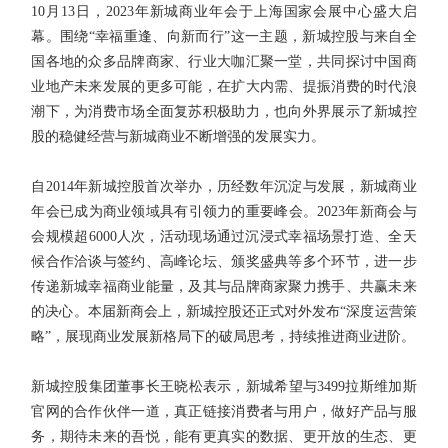
10月13日，2023年新城商业年会于上海国家会展中心盛大启
幕。围绕“幸福重逢、向新而行”这一主题，新城控股与来自全
国各地的众多品牌商家、行业大咖汇聚一堂，共同探讨中国商
业地产未来发展的更多可能，在扩大内需、提振消费的时代浪
潮下，为消费市场全面复苏积极助力，也向外界展示了新城控
股的稳健经营与新城商业不断增强的发展实力。
自2014年新城控股首次举办，历经数年沉淀与发展，新城商业
年会已成为商业领域具有引领力的重要峰会。2023年新商会与
会规模超6000人次，活动现场通过沉浸式幸福场景打造、全天
候合作洽谈与签约、高峰论坛、颁奖盛典等多个环节，进一步
传递新城幸福商业能量，及其与品牌商家聚力携手、共赢未来
的决心。本届新商会上，新城控股还正式对外发布“深度运营策
略”，展现商业发展新格局下的破局思考，持续推进商业进阶。
新城控股集团董事长王晓松表示，新城希望与3499拉斯维加斯
官网的合作伙伴一道，真正链接消费者与用户，做好产品与服
务，期待未来的吾悦，能有更真实的数据、更开放的生态、更