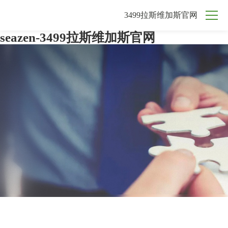
3499拉斯维加斯官网
seazen-3499拉斯维加斯官网