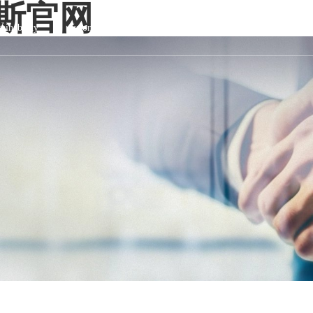
维加斯官网
tainability
customer service
join us
contact us