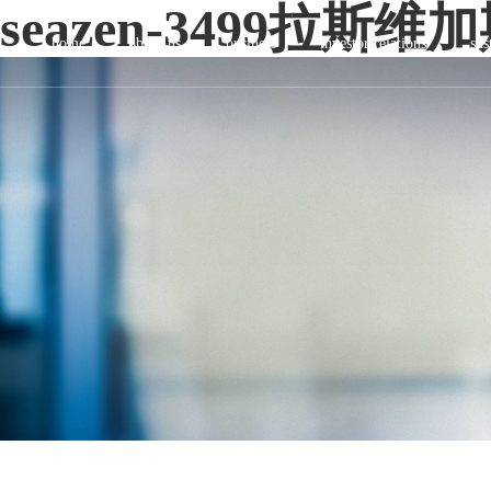
seazen-3499拉斯
home
about us
business
investor relations
sus